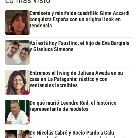
Lo más visto
Camiseta y minifalda cuadrillé: Gime Accardi
conquista España con un original look en
tendencia
Así está hoy Faustino, el hijo de Eva Bargiela
y Gianluca Simeone
Entramos al living de Juliana Awada en su
casa en La Patagonia: rústico y con
ventanales increíbles
De qué murió Leandro Rud, el histórico
representante de modelos
De Nicolás Cabré y Rocío Pardo a Calu