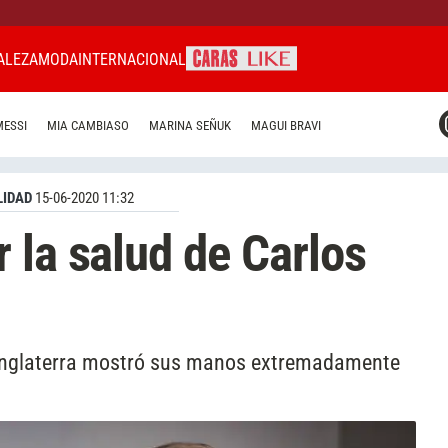
ALEZA
MODA
INTERNACIONAL
CARAS MIAMI
MESSI
MIA CAMBIASO
MARINA SEÑUK
MAGUI BRAVI
CARAS BRASIL
CARAS URUGUAY
IDAD
15-06-2020 11:32
 la salud de Carlos
 Inglaterra mostró sus manos extremadamente