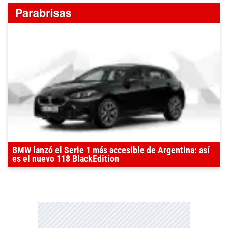
BMW lanzó el Serie 1 más accesible de Argentina: así
es el nuevo 118 BlackEdition