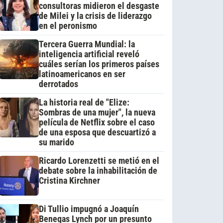
consultoras midieron el desgaste
de Milei y la crisis de liderazgo
en el peronismo
Tercera Guerra Mundial: la
inteligencia artificial reveló
cuáles serían los primeros países
latinoamericanos en ser
derrotados
La historia real de "Elize:
Sombras de una mujer", la nueva
película de Netflix sobre el caso
de una esposa que descuartizó a
su marido
Ricardo Lorenzetti se metió en el
debate sobre la inhabilitación de
Cristina Kirchner
Di Tullio impugnó a Joaquín
Benegas Lynch por un presunto