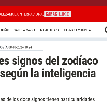
ALEZA
MODA
INTERNACIONAL
CARAS MIAMI
 SEÑUK
VALERIA MAZZA
MARU BOTANA
HERMANA VERÓNICA
CARAS BRASIL
CARAS URUGUAY
OGÍA
08-10-2024 10:24
res signos del zodíaco
según la inteligencia
les de los doce signos tienen particularidades