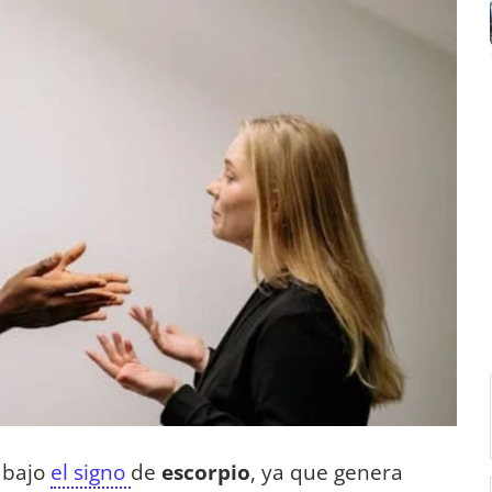
s bajo
el signo
de
escorpio
, ya que genera