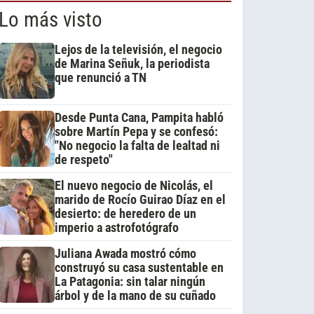
Lo más visto
Lejos de la televisión, el negocio
de Marina Señuk, la periodista
que renunció a TN
Desde Punta Cana, Pampita habló
sobre Martín Pepa y se confesó:
"No negocio la falta de lealtad ni
de respeto"
El nuevo negocio de Nicolás, el
marido de Rocío Guirao Díaz en el
desierto: de heredero de un
imperio a astrofotógrafo
Juliana Awada mostró cómo
construyó su casa sustentable en
La Patagonia: sin talar ningún
árbol y de la mano de su cuñado