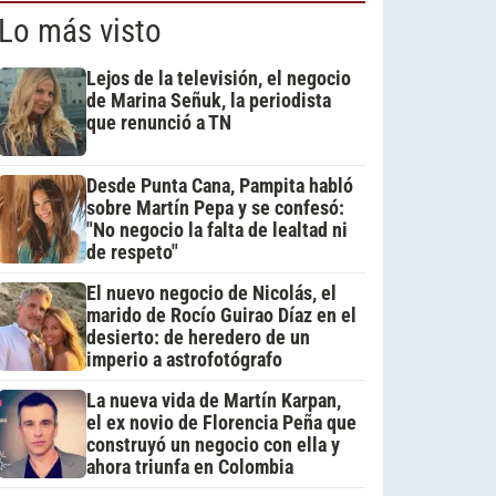
Lo más visto
Lejos de la televisión, el negocio
de Marina Señuk, la periodista
que renunció a TN
Desde Punta Cana, Pampita habló
sobre Martín Pepa y se confesó:
"No negocio la falta de lealtad ni
de respeto"
El nuevo negocio de Nicolás, el
marido de Rocío Guirao Díaz en el
desierto: de heredero de un
imperio a astrofotógrafo
La nueva vida de Martín Karpan,
el ex novio de Florencia Peña que
construyó un negocio con ella y
ahora triunfa en Colombia