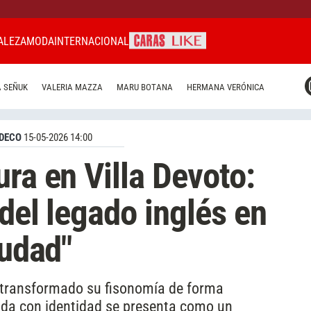
ALEZA
MODA
INTERNACIONAL
CARAS MIAMI
 SEÑUK
VALERIA MAZZA
MARU BOTANA
HERMANA VERÓNICA
CARAS BRASIL
CARAS URUGUAY
DECO
15-05-2026 14:00
ra en Villa Devoto:
del legado inglés en
iudad"
 transformado su fisonomía de forma
enda con identidad se presenta como un