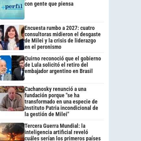
con gente que piensa
Encuesta rumbo a 2027: cuatro
consultoras midieron el desgaste
de Milei y la crisis de liderazgo
en el peronismo
Quirno reconoció que el gobierno
de Lula solicitó el retiro del
embajador argentino en Brasil
Cachanosky renunció a una
fundación porque "se ha
transformado en una especie de
Instituto Patria incondicional de
la gestión de Milei"
Tercera Guerra Mundial: la
inteligencia artificial reveló
cuáles serían los primeros países