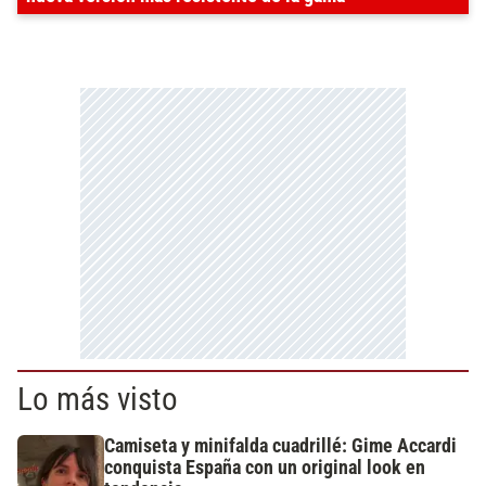
Lo más visto
Camiseta y minifalda cuadrillé: Gime Accardi
conquista España con un original look en