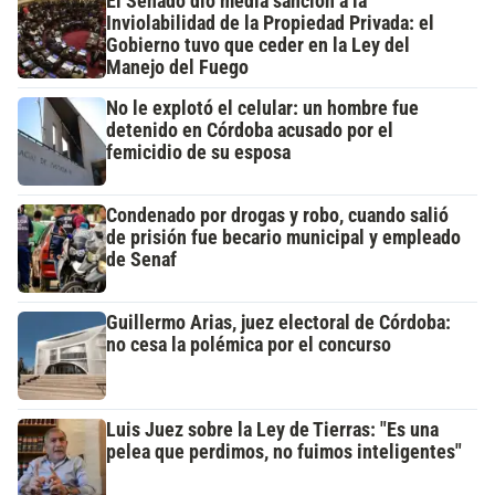
El Senado dio media sanción a la
Inviolabilidad de la Propiedad Privada: el
Gobierno tuvo que ceder en la Ley del
Manejo del Fuego
No le explotó el celular: un hombre fue
detenido en Córdoba acusado por el
femicidio de su esposa
Condenado por drogas y robo, cuando salió
de prisión fue becario municipal y empleado
de Senaf
Guillermo Arias, juez electoral de Córdoba:
no cesa la polémica por el concurso
Luis Juez sobre la Ley de Tierras: "Es una
pelea que perdimos, no fuimos inteligentes"