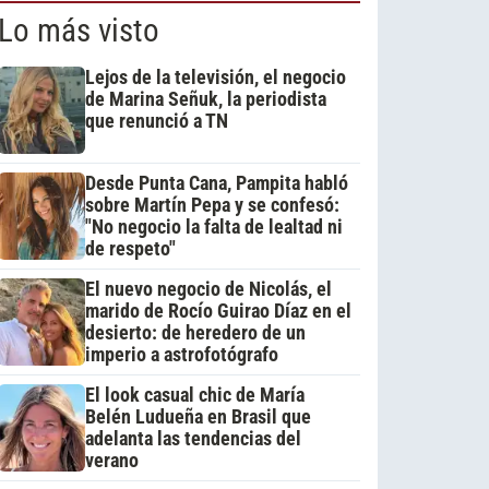
Lo más visto
Lejos de la televisión, el negocio
de Marina Señuk, la periodista
que renunció a TN
Desde Punta Cana, Pampita habló
sobre Martín Pepa y se confesó:
"No negocio la falta de lealtad ni
de respeto"
El nuevo negocio de Nicolás, el
marido de Rocío Guirao Díaz en el
desierto: de heredero de un
imperio a astrofotógrafo
El look casual chic de María
Belén Ludueña en Brasil que
adelanta las tendencias del
verano