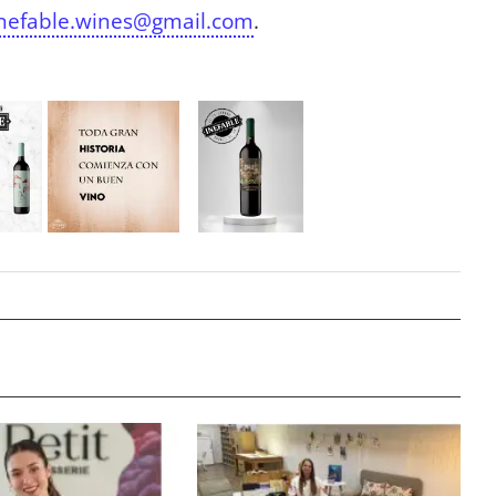
nefable.wines@gmail.com
.