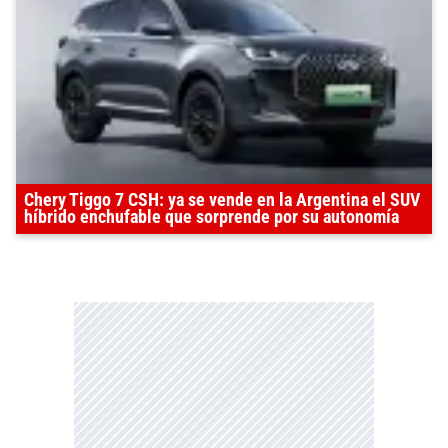
Chery Tiggo 7 CSH: ya se vende en la Argentina el SUV
híbrido enchufable que sorprende por su autonomía