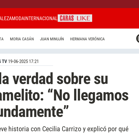
ALEZA
MODA
INTERNACIONAL
CARAS MIAMI
TA
MORIA CASÁN
JUAN MINUJÍN
HERMANA VERÓNICA
CARAS BRASIL
CARAS URUGUAY
 TV
19-06-2025 17:21
la verdad sobre su
amelito: “No llegamos
fundamente”
eve historia con Cecilia Carrizo y explicó por qué