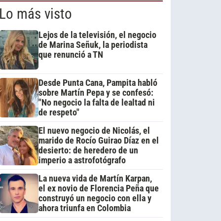
Lo más visto
Lejos de la televisión, el negocio
de Marina Señuk, la periodista
que renunció a TN
Desde Punta Cana, Pampita habló
sobre Martín Pepa y se confesó:
"No negocio la falta de lealtad ni
de respeto"
El nuevo negocio de Nicolás, el
marido de Rocío Guirao Díaz en el
desierto: de heredero de un
imperio a astrofotógrafo
La nueva vida de Martín Karpan,
el ex novio de Florencia Peña que
construyó un negocio con ella y
ahora triunfa en Colombia