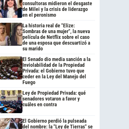
consultoras midieron el desgaste
de Milei y la crisis de liderazgo
en el peronismo
La historia real de "Elize:
Sombras de una mujer", la nueva
película de Netflix sobre el caso
de una esposa que descuartizó a
su marido
El Senado dio media sanción a la
Inviolabilidad de la Propiedad
Privada: el Gobierno tuvo que
ceder en la Ley del Manejo del
Fuego
Ley de Propiedad Privada: qué
senadores votaron a favor y
cuáles en contra
El Gobierno perdió la pulseada
del nombre: la "Ley de Tierras" se