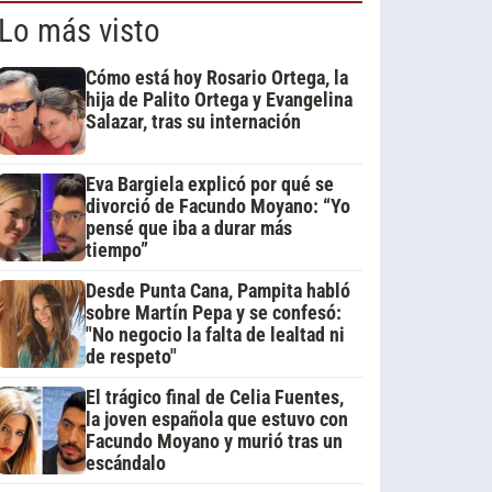
Lo más visto
Cómo está hoy Rosario Ortega, la
hija de Palito Ortega y Evangelina
Salazar, tras su internación
Eva Bargiela explicó por qué se
divorció de Facundo Moyano: “Yo
pensé que iba a durar más
tiempo”
Desde Punta Cana, Pampita habló
sobre Martín Pepa y se confesó:
"No negocio la falta de lealtad ni
de respeto"
El trágico final de Celia Fuentes,
la joven española que estuvo con
Facundo Moyano y murió tras un
escándalo