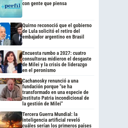
con gente que piensa
Quirno reconoció que el gobierno
de Lula solicitó el retiro del
embajador argentino en Brasil
Encuesta rumbo a 2027: cuatro
consultoras midieron el desgaste
de Milei y la crisis de liderazgo
en el peronismo
Cachanosky renunció a una
fundación porque "se ha
transformado en una especie de
Instituto Patria incondicional de
la gestión de Milei"
Tercera Guerra Mundial: la
inteligencia artificial reveló
cuáles serían los primeros países