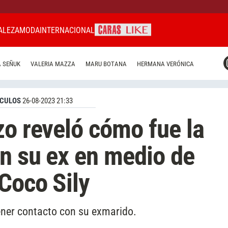
ALEZA
MODA
INTERNACIONAL
CARAS MIAMI
 SEÑUK
VALERIA MAZZA
MARU BOTANA
HERMANA VERÓNICA
CARAS BRASIL
CARAS URUGUAY
CULOS
26-08-2023 21:33
zo reveló cómo fue la
on su ex en medio de
Coco Sily
tener contacto con su exmarido.