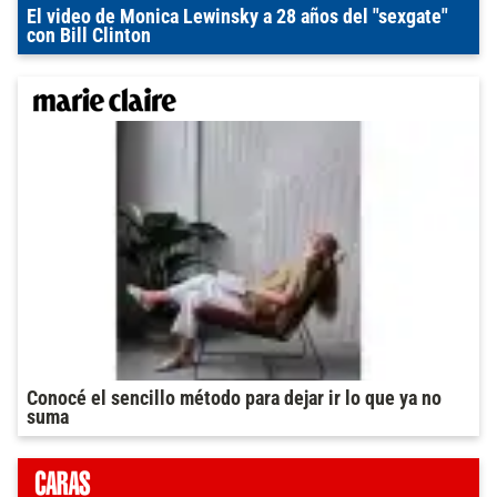
El video de Monica Lewinsky a 28 años del "sexgate"
con Bill Clinton
Conocé el sencillo método para dejar ir lo que ya no
suma