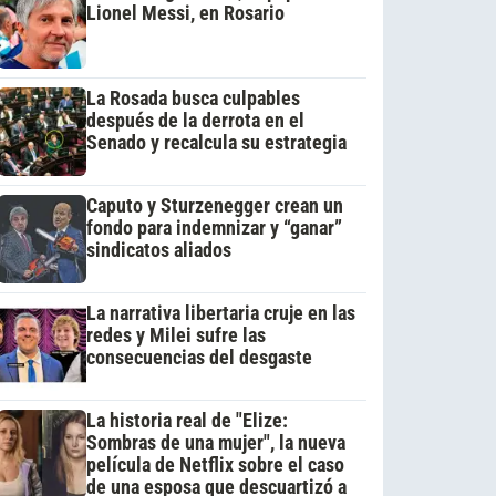
Lionel Messi, en Rosario
La Rosada busca culpables
después de la derrota en el
Senado y recalcula su estrategia
Caputo y Sturzenegger crean un
fondo para indemnizar y “ganar”
sindicatos aliados
La narrativa libertaria cruje en las
redes y Milei sufre las
consecuencias del desgaste
La historia real de "Elize:
Sombras de una mujer", la nueva
película de Netflix sobre el caso
de una esposa que descuartizó a