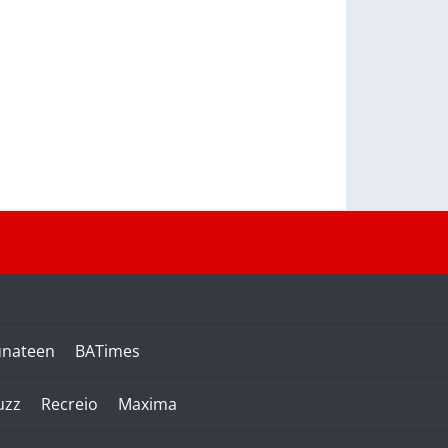
unateen
BATimes
uzz
Recreio
Maxima