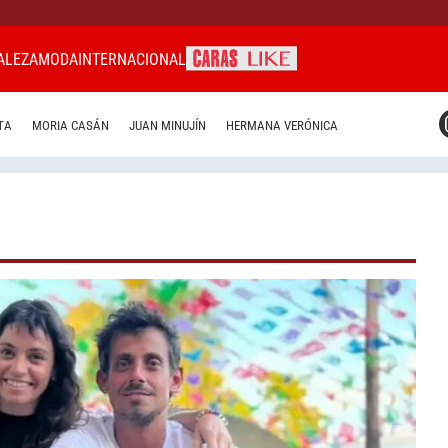
ALEZA
MODA
INTERNACIONAL
CARAS MIAMI
TA
MORIA CASÁN
JUAN MINUJÍN
HERMANA VERÓNICA
CARAS BRASIL
CARAS URUGUAY