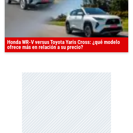
Honda WR-V versus Toyota Yaris Cross: ¿qué modelo
ofrece más en relación a su precio?