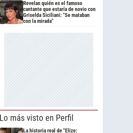
Revelan quién es el famoso
cantante que estaría de novio con
Griselda Siciliani: "Se mataban
con la mirada"
Lo más visto en Perfil
La historia real de "Elize: