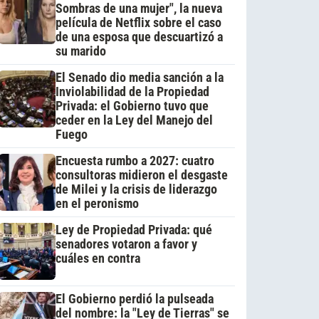
Sombras de una mujer", la nueva
película de Netflix sobre el caso
de una esposa que descuartizó a
su marido
El Senado dio media sanción a la
Inviolabilidad de la Propiedad
Privada: el Gobierno tuvo que
ceder en la Ley del Manejo del
Fuego
Encuesta rumbo a 2027: cuatro
consultoras midieron el desgaste
de Milei y la crisis de liderazgo
en el peronismo
Ley de Propiedad Privada: qué
senadores votaron a favor y
cuáles en contra
El Gobierno perdió la pulseada
del nombre: la "Ley de Tierras" se