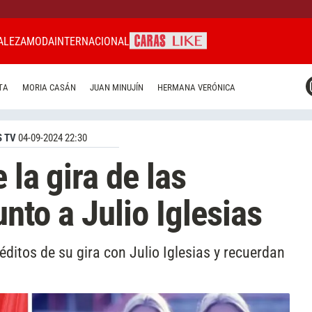
ALEZA
MODA
INTERNACIONAL
CARAS MIAMI
TA
MORIA CASÁN
JUAN MINUJÍN
HERMANA VERÓNICA
CARAS BRASIL
CARAS URUGUAY
 TV
04-09-2024 22:30
 la gira de las
unto a Julio Iglesias
néditos de su gira con Julio Iglesias y recuerdan