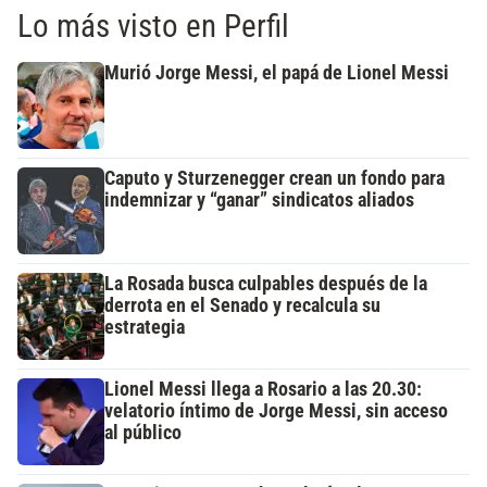
Lo más visto en Perfil
Murió Jorge Messi, el papá de Lionel Messi
Caputo y Sturzenegger crean un fondo para
indemnizar y “ganar” sindicatos aliados
La Rosada busca culpables después de la
derrota en el Senado y recalcula su
estrategia
Lionel Messi llega a Rosario a las 20.30:
velatorio íntimo de Jorge Messi, sin acceso
al público