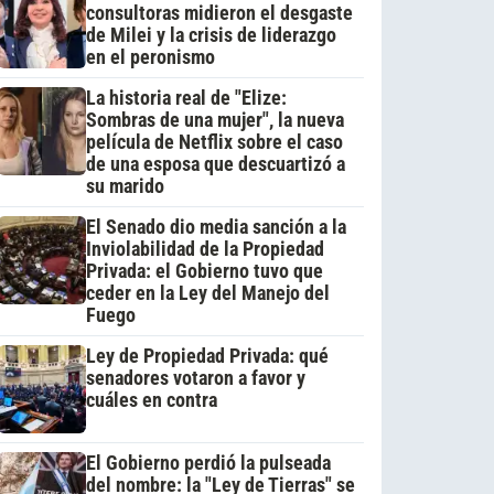
consultoras midieron el desgaste
de Milei y la crisis de liderazgo
en el peronismo
La historia real de "Elize:
Sombras de una mujer", la nueva
película de Netflix sobre el caso
de una esposa que descuartizó a
su marido
El Senado dio media sanción a la
Inviolabilidad de la Propiedad
Privada: el Gobierno tuvo que
ceder en la Ley del Manejo del
Fuego
Ley de Propiedad Privada: qué
senadores votaron a favor y
cuáles en contra
El Gobierno perdió la pulseada
del nombre: la "Ley de Tierras" se