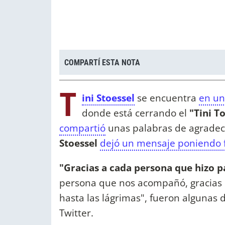
COMPARTÍ ESTA NOTA
T
ini Stoessel
se encuentra
en un
donde está cerrando el
"Tini T
compartió
unas palabras de agradec
Stoessel
dejó un mensaje poniendo 
"Gracias a cada persona que hizo pa
persona que nos acompañó, gracia
hasta las lágrimas", fueron algunas 
Twitter.