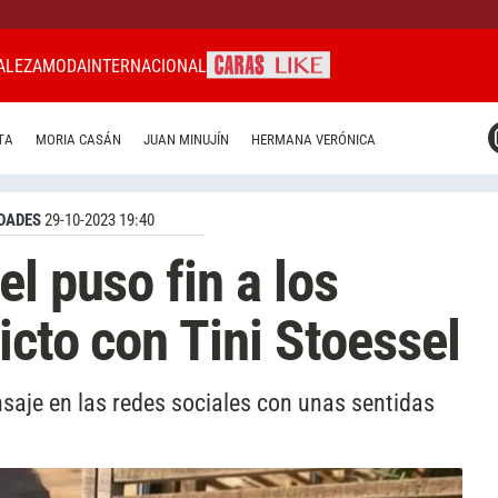
ALEZA
MODA
INTERNACIONAL
CARAS MIAMI
TA
MORIA CASÁN
JUAN MINUJÍN
HERMANA VERÓNICA
CARAS BRASIL
CARAS URUGUAY
DADES
29-10-2023 19:40
l puso fin a los
icto con Tini Stoessel
nsaje en las redes sociales con unas sentidas