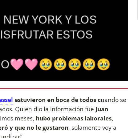
essel
estuvieron en boca de todos c
uando se
ados. Quien dio la información fue
Juan
ltimos meses,
hubo problemas laborales,
teró y que no le gustaron
, solamente voy a
undizar”.