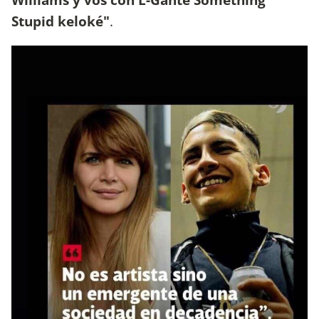
Stupid keloké"
.