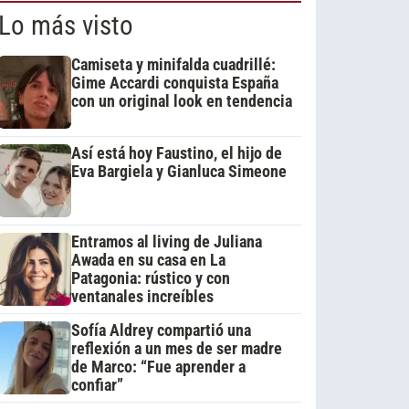
Lo más visto
Camiseta y minifalda cuadrillé:
Gime Accardi conquista España
con un original look en tendencia
Así está hoy Faustino, el hijo de
Eva Bargiela y Gianluca Simeone
Entramos al living de Juliana
Awada en su casa en La
Patagonia: rústico y con
ventanales increíbles
Sofía Aldrey compartió una
reflexión a un mes de ser madre
de Marco: “Fue aprender a
confiar”