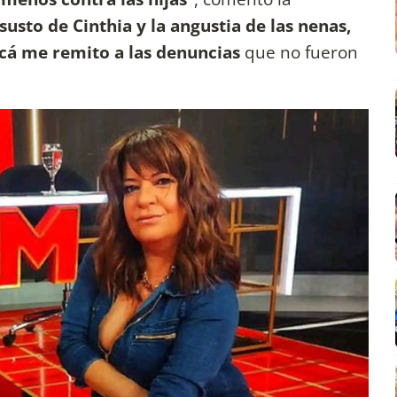
susto de Cinthia y la angustia de las nenas,
cá me remito a las denuncias
que no fueron