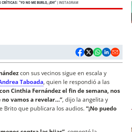
RÍTICAS: “YO NO ME BURLO, ¡EH!”
| INSTAGRAM
rnández
con sus vecinos sigue en escala y
Andrea Taboada
, quien le respondió a las
con Cinthia Fernández el fin de semana, nos
 no vamos a revelar…”
, dijo la angelita y
de Brito que publicara los audios.
“¡No puedo
 menos contra las hijas”
, comentó la