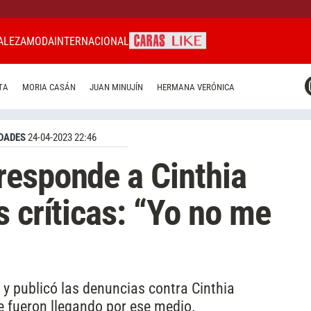
ALEZA
MODA
INTERNACIONAL
CARAS MIAMI
TA
MORIA CASÁN
JUAN MINUJÍN
HERMANA VERÓNICA
CARAS BRASIL
CARAS URUGUAY
DADES
24-04-2023 22:46
responde a Cinthia
s críticas: “Yo no me
y publicó las denuncias contra Cinthia
e fueron llegando por ese medio.