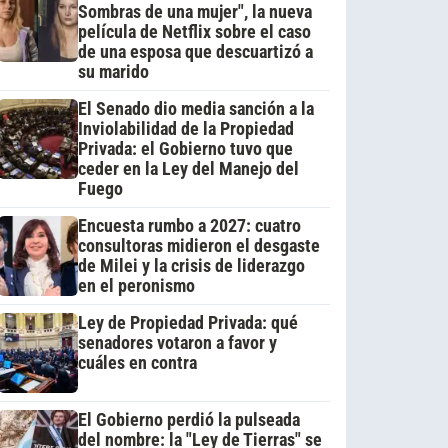
Sombras de una mujer", la nueva
película de Netflix sobre el caso
de una esposa que descuartizó a
su marido
El Senado dio media sanción a la
Inviolabilidad de la Propiedad
Privada: el Gobierno tuvo que
ceder en la Ley del Manejo del
Fuego
Encuesta rumbo a 2027: cuatro
consultoras midieron el desgaste
de Milei y la crisis de liderazgo
en el peronismo
Ley de Propiedad Privada: qué
senadores votaron a favor y
cuáles en contra
El Gobierno perdió la pulseada
del nombre: la "Ley de Tierras" se