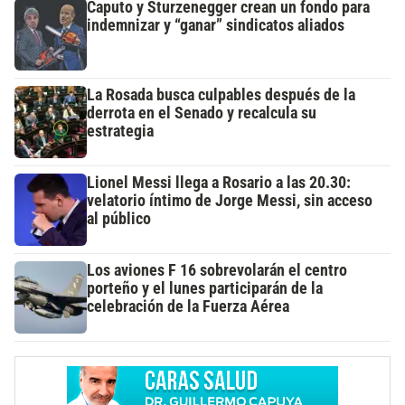
Caputo y Sturzenegger crean un fondo para
indemnizar y “ganar” sindicatos aliados
La Rosada busca culpables después de la
derrota en el Senado y recalcula su
estrategia
Lionel Messi llega a Rosario a las 20.30:
velatorio íntimo de Jorge Messi, sin acceso
al público
Los aviones F 16 sobrevolarán el centro
porteño y el lunes participarán de la
celebración de la Fuerza Aérea