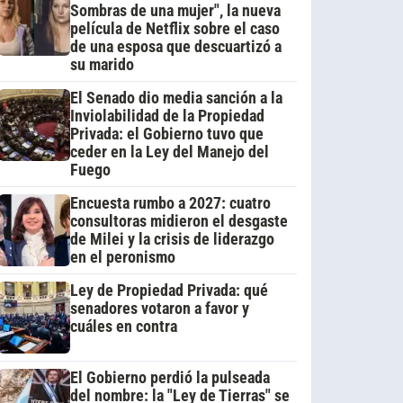
Sombras de una mujer", la nueva
película de Netflix sobre el caso
de una esposa que descuartizó a
su marido
El Senado dio media sanción a la
Inviolabilidad de la Propiedad
Privada: el Gobierno tuvo que
ceder en la Ley del Manejo del
Fuego
Encuesta rumbo a 2027: cuatro
consultoras midieron el desgaste
de Milei y la crisis de liderazgo
en el peronismo
Ley de Propiedad Privada: qué
senadores votaron a favor y
cuáles en contra
El Gobierno perdió la pulseada
del nombre: la "Ley de Tierras" se