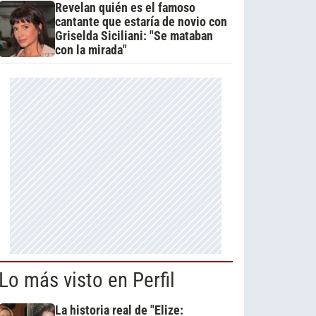
Revelan quién es el famoso
cantante que estaría de novio con
Griselda Siciliani: "Se mataban
con la mirada"
Lo más visto en Perfil
La historia real de "Elize: