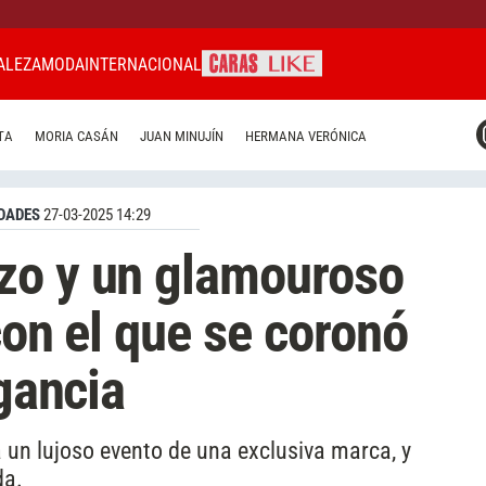
ALEZA
MODA
INTERNACIONAL
CARAS MIAMI
TA
MORIA CASÁN
JUAN MINUJÍN
HERMANA VERÓNICA
CARAS BRASIL
CARAS URUGUAY
DADES
27-03-2025 14:29
zo y un glamouroso
con el que se coronó
egancia
 un lujoso evento de una exclusiva marca, y
da.