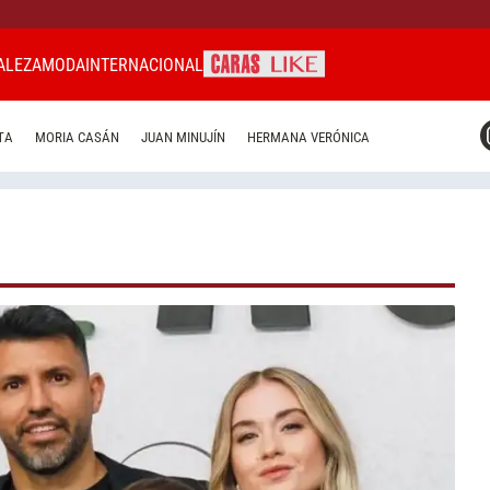
ALEZA
MODA
INTERNACIONAL
CARAS MIAMI
TA
MORIA CASÁN
JUAN MINUJÍN
HERMANA VERÓNICA
CARAS BRASIL
CARAS URUGUAY