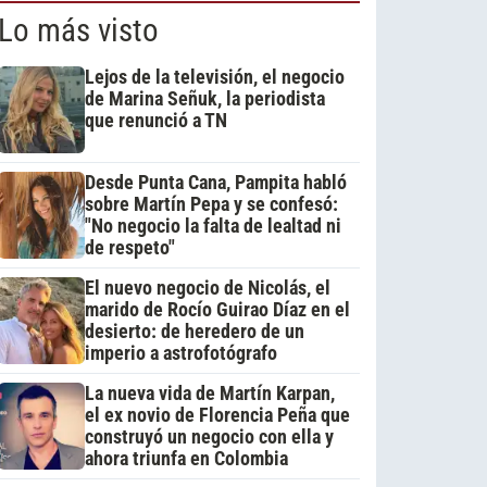
Lo más visto
Lejos de la televisión, el negocio
de Marina Señuk, la periodista
que renunció a TN
Desde Punta Cana, Pampita habló
sobre Martín Pepa y se confesó:
"No negocio la falta de lealtad ni
de respeto"
El nuevo negocio de Nicolás, el
marido de Rocío Guirao Díaz en el
desierto: de heredero de un
imperio a astrofotógrafo
La nueva vida de Martín Karpan,
el ex novio de Florencia Peña que
construyó un negocio con ella y
ahora triunfa en Colombia