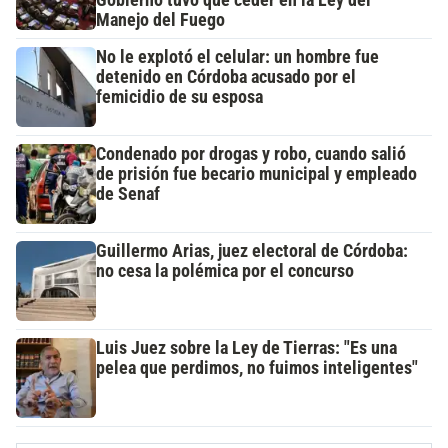
Gobierno tuvo que ceder en la Ley del
Manejo del Fuego
No le explotó el celular: un hombre fue
detenido en Córdoba acusado por el
femicidio de su esposa
Condenado por drogas y robo, cuando salió
de prisión fue becario municipal y empleado
de Senaf
Guillermo Arias, juez electoral de Córdoba:
no cesa la polémica por el concurso
Luis Juez sobre la Ley de Tierras: "Es una
pelea que perdimos, no fuimos inteligentes"