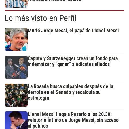
Lo más visto en Perfil
Murió Jorge Messi, el papá de Lionel Messi
Caputo y Sturzenegger crean un fondo para
indemnizar y “ganar” sindicatos aliados
La Rosada busca culpables después de la
derrota en el Senado y recalcula su
estrategia
Lionel Messi llega a Rosario a las 20.30:
velatorio íntimo de Jorge Messi, sin acceso
al público