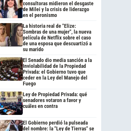
consultoras midieron el desgaste
de Milei y la crisis de liderazgo
en el peronismo
La historia real de "Elize:
Sombras de una mujer", la nueva
película de Netflix sobre el caso
de una esposa que descuartizó a
su marido
El Senado dio media sanción a la
Inviolabilidad de la Propiedad
Privada: el Gobierno tuvo que
ceder en la Ley del Manejo del
Fuego
Ley de Propiedad Privada: qué
senadores votaron a favor y
cuáles en contra
El Gobierno perdió la pulseada
del nombre: la "Ley de Tierras" se