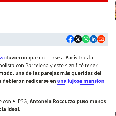
si
tuvieron que
mudarse a
París
tras la
tbolista con Barcelona y esto significó tener
modo, una de las parejas más queridas del
s debieron radicarse en
una lujosa mansión
o con el PSG,
Antonela Roccuzzo puso manos
cia ideal.