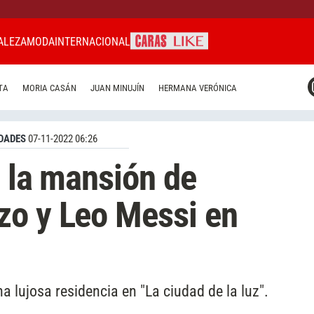
ALEZA
MODA
INTERNACIONAL
CARAS MIAMI
TA
MORIA CASÁN
JUAN MINUJÍN
HERMANA VERÓNICA
CARAS BRASIL
CARAS URUGUAY
DADES
07-11-2022 06:26
o la mansión de
zo y Leo Messi en
na lujosa residencia en "La ciudad de la luz".