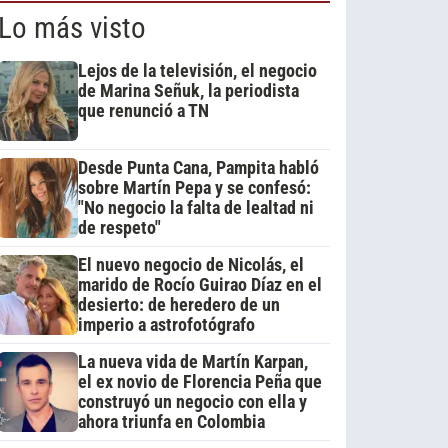
Lo más visto
Lejos de la televisión, el negocio
de Marina Señuk, la periodista
que renunció a TN
Desde Punta Cana, Pampita habló
sobre Martín Pepa y se confesó:
"No negocio la falta de lealtad ni
de respeto"
El nuevo negocio de Nicolás, el
marido de Rocío Guirao Díaz en el
desierto: de heredero de un
imperio a astrofotógrafo
La nueva vida de Martín Karpan,
el ex novio de Florencia Peña que
construyó un negocio con ella y
ahora triunfa en Colombia