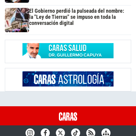
El Gobierno perdió la pulseada del nombre:
la "Ley de Tierras" se impuso en toda la
conversación digital