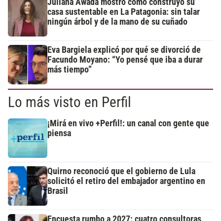
Juliana Awada mostró cómo construyó su
casa sustentable en La Patagonia: sin talar
ningún árbol y de la mano de su cuñado
Eva Bargiela explicó por qué se divorció de
Facundo Moyano: “Yo pensé que iba a durar
más tiempo”
Lo más visto en Perfil
¡Mirá en vivo +Perfil!: un canal con gente que
piensa
Quirno reconoció que el gobierno de Lula
solicitó el retiro del embajador argentino en
Brasil
Encuesta rumbo a 2027: cuatro consultoras