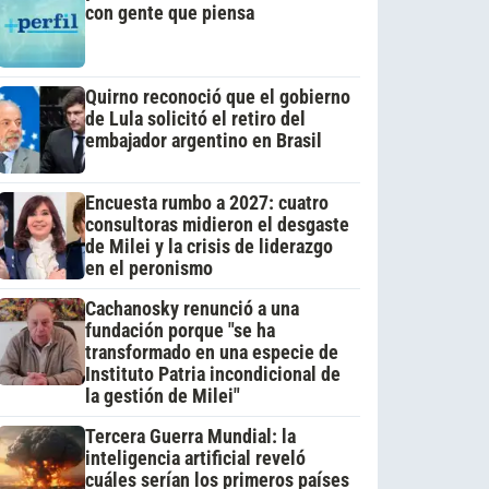
con gente que piensa
Quirno reconoció que el gobierno
de Lula solicitó el retiro del
embajador argentino en Brasil
Encuesta rumbo a 2027: cuatro
consultoras midieron el desgaste
de Milei y la crisis de liderazgo
en el peronismo
Cachanosky renunció a una
fundación porque "se ha
transformado en una especie de
Instituto Patria incondicional de
la gestión de Milei"
Tercera Guerra Mundial: la
inteligencia artificial reveló
cuáles serían los primeros países