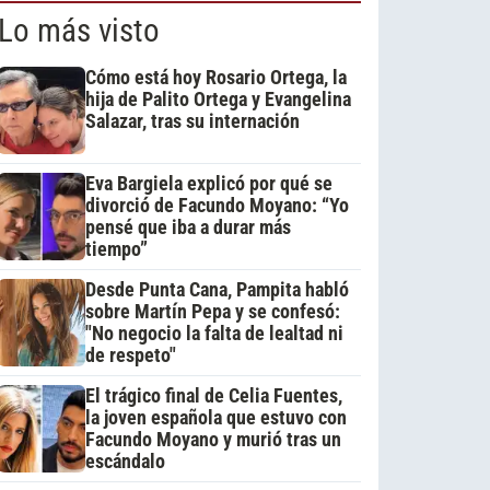
Lo más visto
Cómo está hoy Rosario Ortega, la
hija de Palito Ortega y Evangelina
Salazar, tras su internación
Eva Bargiela explicó por qué se
divorció de Facundo Moyano: “Yo
pensé que iba a durar más
tiempo”
Desde Punta Cana, Pampita habló
sobre Martín Pepa y se confesó:
"No negocio la falta de lealtad ni
de respeto"
El trágico final de Celia Fuentes,
la joven española que estuvo con
Facundo Moyano y murió tras un
escándalo