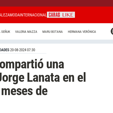
ALEZA
MODA
INTERNACIONAL
CARAS MIAMI
 SEÑUK
VALERIA MAZZA
MARU BOTANA
HERMANA VERÓNICA
CARAS BRASIL
CARAS URUGUAY
DADES
20-08-2024 07:30
compartió una
Jorge Lanata en el
s meses de