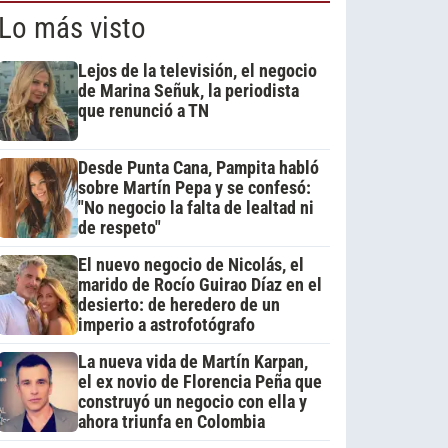
Lo más visto
Lejos de la televisión, el negocio
de Marina Señuk, la periodista
que renunció a TN
Desde Punta Cana, Pampita habló
sobre Martín Pepa y se confesó:
"No negocio la falta de lealtad ni
de respeto"
El nuevo negocio de Nicolás, el
marido de Rocío Guirao Díaz en el
desierto: de heredero de un
imperio a astrofotógrafo
La nueva vida de Martín Karpan,
el ex novio de Florencia Peña que
construyó un negocio con ella y
ahora triunfa en Colombia