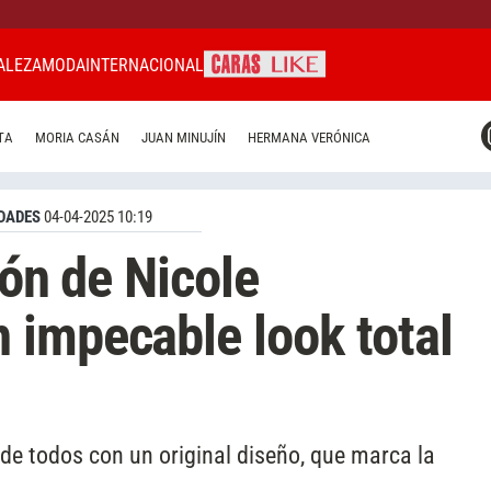
ALEZA
MODA
INTERNACIONAL
CARAS MIAMI
TA
MORIA CASÁN
JUAN MINUJÍN
HERMANA VERÓNICA
CARAS BRASIL
CARAS URUGUAY
DADES
04-04-2025 10:19
lón de Nicole
 impecable look total
 de todos con un original diseño, que marca la