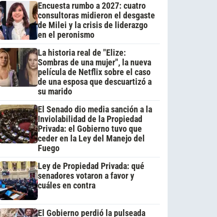
Encuesta rumbo a 2027: cuatro
consultoras midieron el desgaste
de Milei y la crisis de liderazgo
en el peronismo
La historia real de "Elize:
Sombras de una mujer", la nueva
película de Netflix sobre el caso
de una esposa que descuartizó a
su marido
El Senado dio media sanción a la
Inviolabilidad de la Propiedad
Privada: el Gobierno tuvo que
ceder en la Ley del Manejo del
Fuego
Ley de Propiedad Privada: qué
senadores votaron a favor y
cuáles en contra
El Gobierno perdió la pulseada