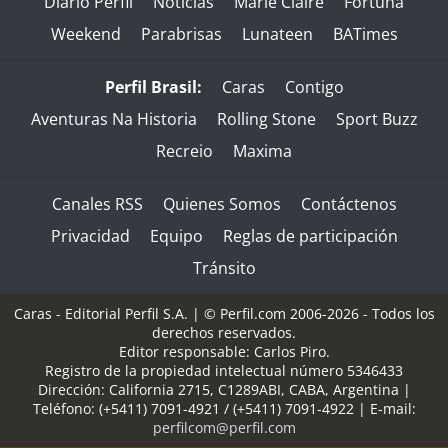
Diario Perfil
Noticias
Marie Claire
Fortuna
Weekend
Parabrisas
Lunateen
BATimes
Perfil Brasil:
Caras
Contigo
Aventuras Na Historia
Rolling Stone
Sport Buzz
Recreio
Maxima
Canales RSS
Quienes Somos
Contáctenos
Privacidad
Equipo
Reglas de participación
Tránsito
Caras - Editorial Perfil S.A.
| © Perfil.com 2006-2026 - Todos los
derechos reservados.
Editor responsable: Carlos Piro.
Registro de la propiedad intelectual número 5346433
Dirección:
California 2715
,
C1289ABI
,
CABA, Argentina
|
Teléfono:
(+5411) 7091-4921
/
(+5411) 7091-4922
| E-mail:
perfilcom@perfil.com