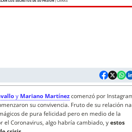
LAN LOS SECRETOS DE SU PASIÓN
| CARAS
vallo
y
Mariano Martínez
comenzó por Instagram
menzaron su convivencia. Fruto de su relación nac
mágicos de pura felicidad pero en medio de la
r el Coronavirus, algo habría cambiado, y
estos
e crisis
.