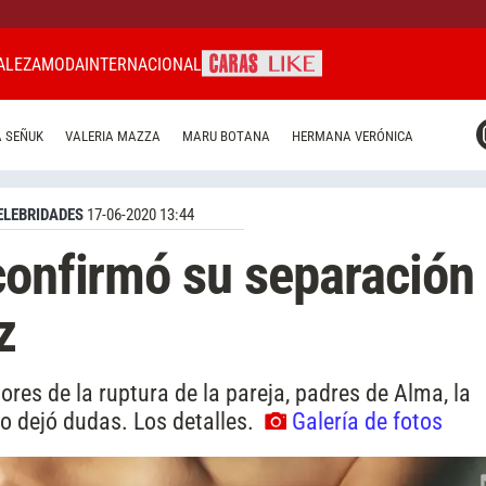
ALEZA
MODA
INTERNACIONAL
CARAS MIAMI
 SEÑUK
VALERIA MAZZA
MARU BOTANA
HERMANA VERÓNICA
CARAS BRASIL
CARAS URUGUAY
ELEBRIDADES
17-06-2020 13:44
confirmó su separación
z
es de la ruptura de la pareja, padres de Alma, la
o dejó dudas. Los detalles.
Galería de fotos