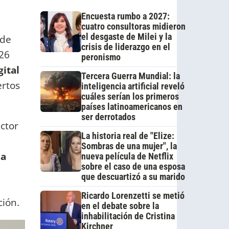
Encuesta rumbo a 2027:
cuatro consultoras midieron
el desgaste de Milei y la
 de
crisis de liderazgo en el
 26
peronismo
ital
Tercera Guerra Mundial: la
ertos
inteligencia artificial reveló
cuáles serían los primeros
países latinoamericanos en
ser derrotados
ctor
La historia real de "Elize:
Sombras de una mujer", la
na
nueva película de Netflix
sobre el caso de una esposa
que descuartizó a su marido
Ricardo Lorenzetti se metió
ción.
en el debate sobre la
inhabilitación de Cristina
Kirchner