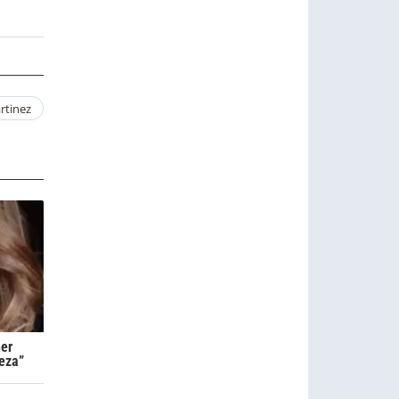
rtinez
ner
eza”