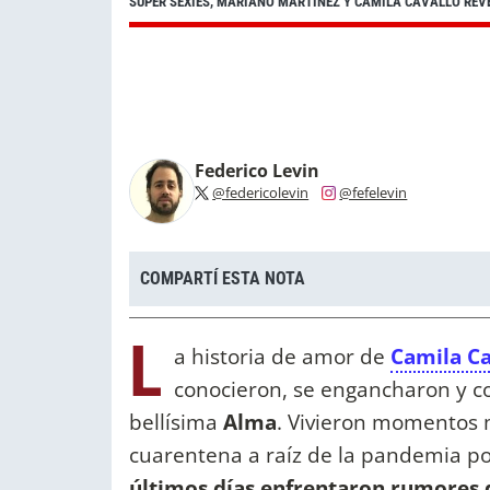
SÚPER SEXIES, MARIANO MARTÍNEZ Y CAMILA CAVALLO REVE
Federico Levin
@federicolevin
@fefelevin
COMPARTÍ ESTA NOTA
L
a historia de amor de
Camila Ca
conocieron, se engancharon y co
bellísima
Alma
. Vivieron momentos 
cuarentena a raíz de la pandemia po
últimos días enfrentaron rumores d