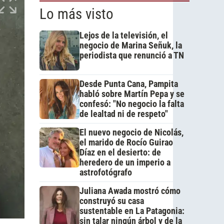
Lo más visto
Lejos de la televisión, el
negocio de Marina Señuk, la
periodista que renunció a TN
Desde Punta Cana, Pampita
habló sobre Martín Pepa y se
confesó: "No negocio la falta
de lealtad ni de respeto"
El nuevo negocio de Nicolás,
el marido de Rocío Guirao
Díaz en el desierto: de
heredero de un imperio a
astrofotógrafo
Juliana Awada mostró cómo
construyó su casa
sustentable en La Patagonia:
sin talar ningún árbol y de la