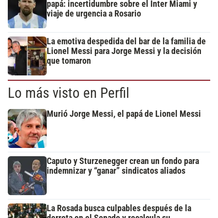
papá: incertidumbre sobre el Inter Miami y
viaje de urgencia a Rosario
La emotiva despedida del bar de la familia de
Lionel Messi para Jorge Messi y la decisión
que tomaron
Lo más visto en Perfil
Murió Jorge Messi, el papá de Lionel Messi
Caputo y Sturzenegger crean un fondo para
indemnizar y “ganar” sindicatos aliados
La Rosada busca culpables después de la