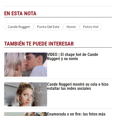
EN ESTA NOTA
Cande Ruggeri
Punta Del Este
Novio
Fotos Hot
TAMBIÉN TE PUEDE INTERESAR
VIDEO | El chape hot de Cande
Ruggeri y su novio
Cande Ruggeri mostró su cola e hizo
estallar las redes sociales
Enamorada y on fire: las fotos más