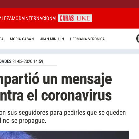
ALEZA
MODA
INTERNACIONAL
CARAS MIAMI
TA
MORIA CASÁN
JUAN MINUJÍN
HERMANA VERÓNICA
CARAS BRASIL
CARAS URUGUAY
DADES
21-03-2020 14:59
mpartió un mensaje
ntra el coronavirus
con sus seguidores para pedirles que se queden
d no se propague.