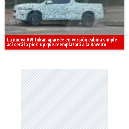
La nueva VW Tukan aparece en versión cabina simple:
así será la pick-up que reemplazará a la Saveiro