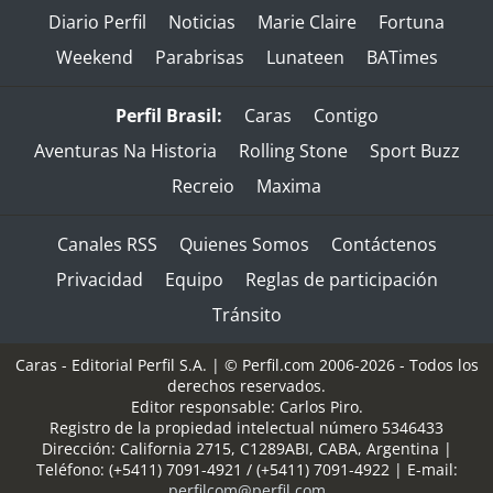
Diario Perfil
Noticias
Marie Claire
Fortuna
Weekend
Parabrisas
Lunateen
BATimes
Perfil Brasil:
Caras
Contigo
Aventuras Na Historia
Rolling Stone
Sport Buzz
Recreio
Maxima
Canales RSS
Quienes Somos
Contáctenos
Privacidad
Equipo
Reglas de participación
Tránsito
Caras - Editorial Perfil S.A.
| © Perfil.com 2006-2026 - Todos los
derechos reservados.
Editor responsable: Carlos Piro.
Registro de la propiedad intelectual número 5346433
Dirección:
California 2715
,
C1289ABI
,
CABA, Argentina
|
Teléfono:
(+5411) 7091-4921
/
(+5411) 7091-4922
| E-mail:
perfilcom@perfil.com