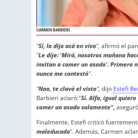
CARMEN BARBIERI
"
Sí, lo dijo acá en vivo
",
afirmó el pane
"
Le dije: 'Mirá, nosotros mañana hac
invitan a comer un asado'. Primero n
nunca me contestó
".
"
Noo, te clavó el visto
",
dijo
Estefi Be
Barbieri aclaró:"
Sí. Alfa, igual quiero
comer un asado solamente",
aseguró
Finalmente, Estefi criticó fuertemente
maleducado
"
. Además, Carmen aclaró