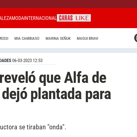
ALEZA
MODA
INTERNACIONAL
CARAS MIAMI
MESSI
MIA CAMBIASO
MARINA SEÑUK
MAGUI BRAVI
CARAS BRASIL
CARAS URUGUAY
DADES
06-03-2023 12:53
reveló que Alfa de
dejó plantada para
uctora se tiraban ''onda''.