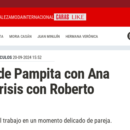
ALEZA
MODA
INTERNACIONAL
CARAS MIAMI
TA
MORIA CASÁN
JUAN MINUJÍN
HERMANA VERÓNICA
CARAS BRASIL
CARAS URUGUAY
CULOS
20-09-2024 15:52
a de Pampita con Ana
risis con Roberto
el trabajo en un momento delicado de pareja.