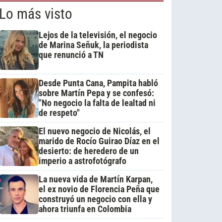
Lo más visto
Lejos de la televisión, el negocio
de Marina Señuk, la periodista
que renunció a TN
Desde Punta Cana, Pampita habló
sobre Martín Pepa y se confesó:
"No negocio la falta de lealtad ni
de respeto"
El nuevo negocio de Nicolás, el
marido de Rocío Guirao Díaz en el
desierto: de heredero de un
imperio a astrofotógrafo
La nueva vida de Martín Karpan,
el ex novio de Florencia Peña que
construyó un negocio con ella y
ahora triunfa en Colombia