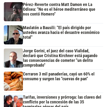
Pérez-Reverte contra Matt Damon en La
Odisea: "No es el héroe mediterráneo que
nos contó Homero"
Maslatón a Bausili: "El país dirigido por
ustedes avanza hacia el desastre económico
total"
Jorge Gorini, el juez del caso Vialidad,
declaró que Cristina Kirchner está pagando
las consecuencias de cometer "un delito
comprobado"
Cerraron 3 mil panaderías, cayó un 60% el
consumo y surgen las "cuevas de pan"
Tarifas, inversiones y prórroga: las claves del
conflicto por la concesión de las 35
terminales aéreas del país