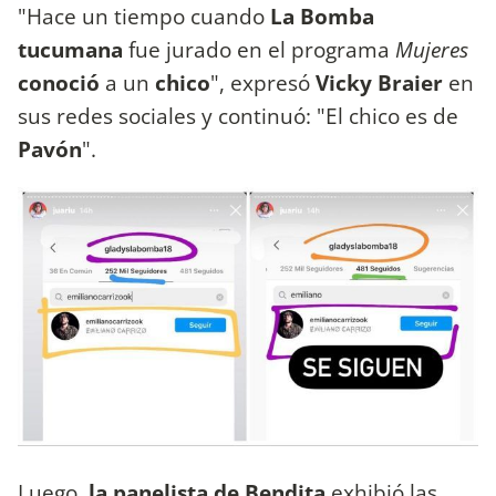
"Hace un tiempo cuando
La Bomba
tucumana
fue jurado en el programa
Mujeres
conoció
a un
chico
", expresó
Vicky Braier
en
sus redes sociales y continuó: "El chico es de
Pavón
".
Luego,
la panelista de Bendita
exhibió las