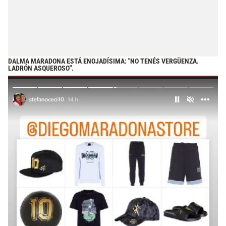
DALMA MARADONA ESTÁ ENOJADÍSIMA: "NO TENÉS VERGÜENZA.
LADRÓN ASQUEROSO".