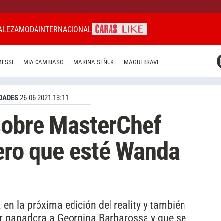
ALEZA
MODA
INTERNACIONAL
CARAS MIAMI
MESSI
MIA CAMBIASO
MARINA SEÑUK
MAGUI BRAVI
CARAS BRASIL
CARAS URUGUAY
DADES
26-06-2021 13:11
sobre MasterChef
iero que esté Wanda
a en la próxima edición del reality y también
por ganadora a Georgina Barbarossa y que se