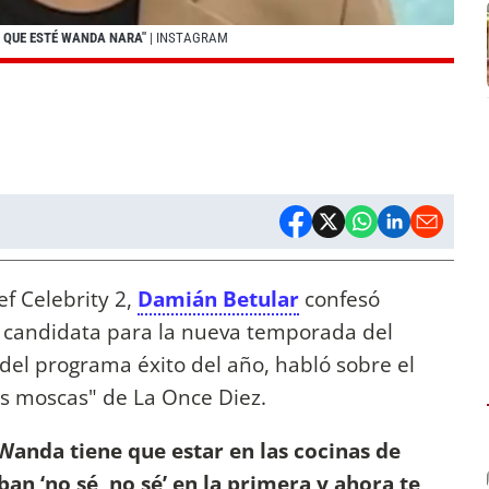
O QUE ESTÉ WANDA NARA"
| INSTAGRAM
ef Celebrity 2,
Damián Betular
confesó
candidata para la nueva temporada del
o del programa éxito del año, habló sobre el
as moscas" de La Once Diez.
Wanda tiene que estar en las cocinas de
an ‘no sé, no sé’ en la primera y ahora te