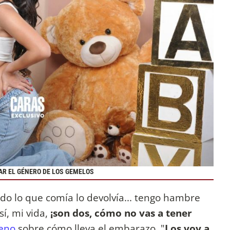
AR EL GÉNERO DE LOS GEMELOS
do lo que comía lo devolvía... tengo hambre
sí, mi vida,
¡son dos, cómo no vas a tener
eno
sobre cómo lleva el embarazo. "
Los voy a