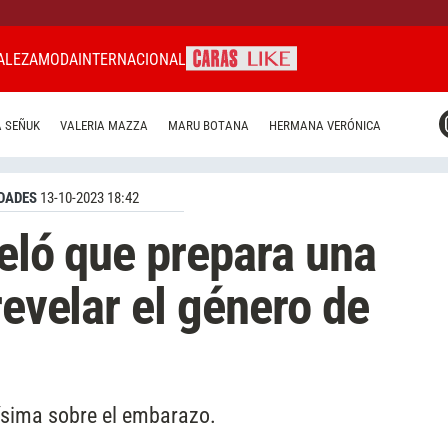
ALEZA
MODA
INTERNACIONAL
CARAS MIAMI
 SEÑUK
VALERIA MAZZA
MARU BOTANA
HERMANA VERÓNICA
CARAS BRASIL
CARAS URUGUAY
DADES
13-10-2023 18:42
veló que prepara una
revelar el género de
sima sobre el embarazo.