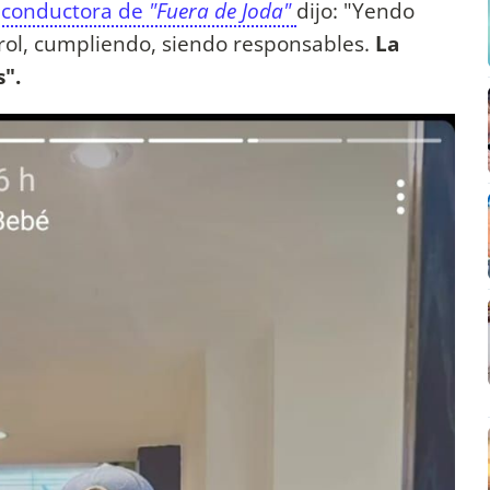
 conductora de
"Fuera de Joda"
dijo: "Yendo
rol, cumpliendo, siendo responsables.
La
s".