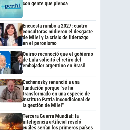
con gente que piensa
Encuesta rumbo a 2027: cuatro
consultoras midieron el desgaste
de Milei y la crisis de liderazgo
en el peronismo
Quirno reconoció que el gobierno
de Lula solicitó el retiro del
embajador argentino en Brasil
Cachanosky renunció a una
fundación porque "se ha
transformado en una especie de
Instituto Patria incondicional de
la gestión de Milei"
Tercera Guerra Mundial: la
inteligencia artificial reveló
cuáles serían los primeros países