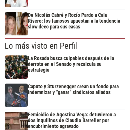
De Nicolás Cabré y Rocío Pardo a Calu
Rivero: los famosos apuestan a la tendencia
slow deco para sus casas
Lo más visto en Perfil
La Rosada busca culpables después de la
derrota en el Senado y recalcula su
estrategia
Caputo y Sturzenegger crean un fondo para
indemnizar y “ganar” sindicatos aliados
Femicidio de Agostina Vega: detuvieron a
dos inquilinos de Claudio Barrelier por
encubrimiento agravado