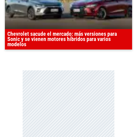
Chevrolet sacude el mercado: más versiones para
Sonic y se vienen motores híbridos para varios
modelos