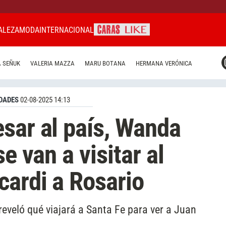
ALEZA
MODA
INTERNACIONAL
CARAS MIAMI
 SEÑUK
VALERIA MAZZA
MARU BOTANA
HERMANA VERÓNICA
CARAS BRASIL
CARAS URUGUAY
DADES
02-08-2025 14:13
sar al país, Wanda
e van a visitar al
cardi a Rosario
reveló qué viajará a Santa Fe para ver a Juan