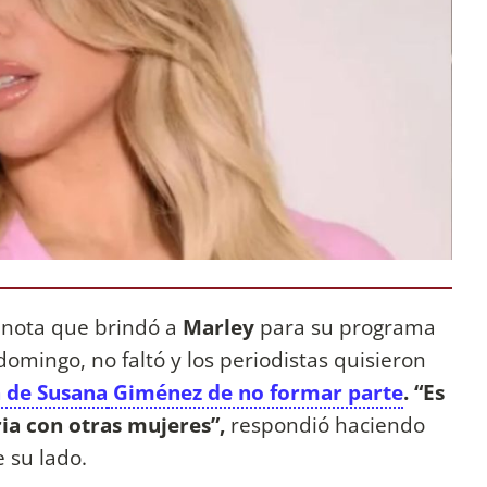
a nota que brindó a
Marley
para su programa
omingo, no faltó y los periodistas quisieron
n de Susana
Giménez de no formar parte
.
“Es
ria con otras mujeres”,
respondió haciendo
e su lado.