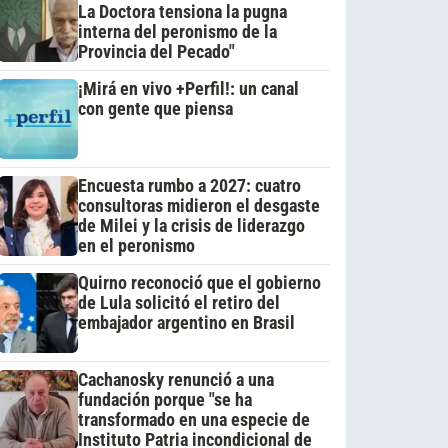
La Doctora tensiona la pugna
interna del peronismo de la
Provincia del Pecado"
¡Mirá en vivo +Perfil!: un canal
con gente que piensa
Encuesta rumbo a 2027: cuatro
consultoras midieron el desgaste
de Milei y la crisis de liderazgo
en el peronismo
Quirno reconoció que el gobierno
de Lula solicitó el retiro del
embajador argentino en Brasil
Cachanosky renunció a una
fundación porque "se ha
transformado en una especie de
Instituto Patria incondicional de