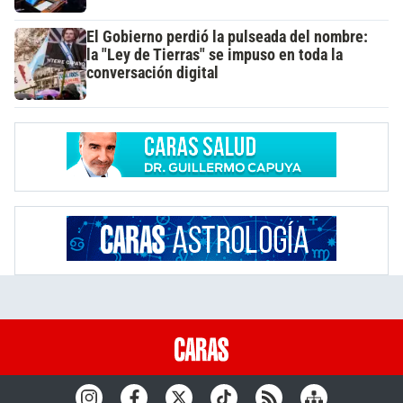
El Gobierno perdió la pulseada del nombre:
la "Ley de Tierras" se impuso en toda la
conversación digital