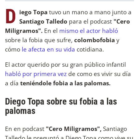
D
iego Topa
tuvo un mano a mano junto a
Santiago Talledo
para el podcast
"Cero
Miligramos".
En el
mismo el actor habló
sobre la fobia que sufre,
colombofobia
y
cómo
le afecta en su vida
cotidiana.
El actor querido por su gran público infantil
habló por primera vez
de como es vivir su día
a día
teniéndole fobia a las palomas.
Diego Topa sobre su fobia a las
palomas
En en podcast
"Cero Miligramos",
Santiago
Talledo le preguntó a Diego Topa como vive su