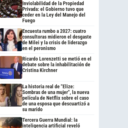
Inviolabilidad de la Propiedad
Privada: el Gobierno tuvo que
ceder en la Ley del Manejo del
Fuego
Encuesta rumbo a 2027: cuatro
consultoras midieron el desgaste
de Milei y la crisis de liderazgo
en el peronismo
Ricardo Lorenzetti se metió en el
debate sobre la inhabilitación de
Cristina Kirchner
La historia real de "Elize:
Sombras de una mujer", la nueva
película de Netflix sobre el caso
de una esposa que descuartizó a
su marido
Tercera Guerra Mundial: la
inteligencia artificial reveló