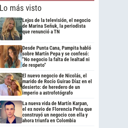
Lo más visto
Lejos de la televisión, el negocio
de Marina Señuk, la periodista
que renunció a TN
Desde Punta Cana, Pampita habló
sobre Martín Pepa y se confesó:
"No negocio la falta de lealtad ni
de respeto"
El nuevo negocio de Nicolás, el
marido de Rocío Guirao Díaz en el
desierto: de heredero de un
imperio a astrofotógrafo
La nueva vida de Martín Karpan,
el ex novio de Florencia Peña que
construyó un negocio con ella y
ahora triunfa en Colombia