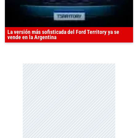
La versión más sofisticada del Ford Territory ya se
vende en la Argentina